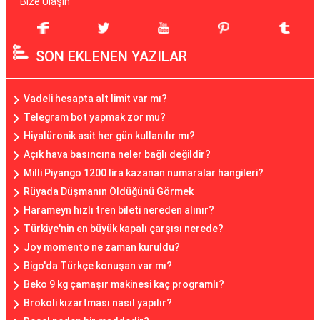
Bize Ulaşın
SON EKLENEN YAZILAR
Vadeli hesapta alt limit var mı?
Telegram bot yapmak zor mu?
Hiyalüronik asit her gün kullanılır mı?
Açık hava basıncına neler bağlı değildir?
Milli Piyango 1200 lira kazanan numaralar hangileri?
Rüyada Düşmanın Öldüğünü Görmek
Harameyn hızlı tren bileti nereden alınır?
Türkiye'nin en büyük kapalı çarşısı nerede?
Joy momento ne zaman kuruldu?
Bigo'da Türkçe konuşan var mı?
Beko 9 kg çamaşır makinesi kaç programlı?
Brokoli kızartması nasıl yapılır?