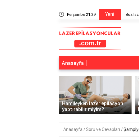
Yeni
ır mı?
Perşembe 21:29
Alerji v
Anasayfa
‹
ar ve gençler için
 epilasyon yerine başka
Hamileyken lazer epilasyon
kler nelerdir?..
yaptırabilir miyim?
Anasayfa
Soru ve Cevapları
Şampiyo