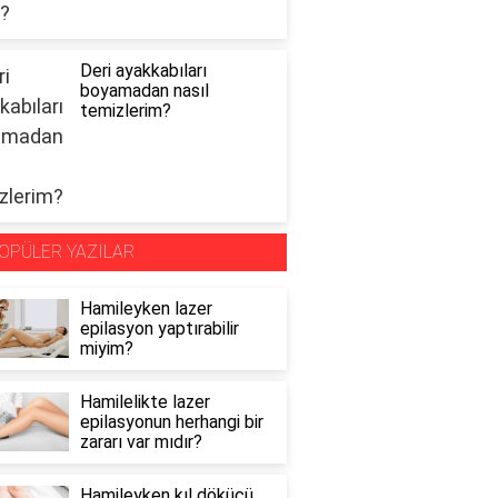
Deri ayakkabıları
boyamadan nasıl
temizlerim?
OPÜLER YAZILAR
Hamileyken lazer
epilasyon yaptırabilir
miyim?
Hamilelikte lazer
epilasyonun herhangi bir
zararı var mıdır?
Hamileyken kıl dökücü