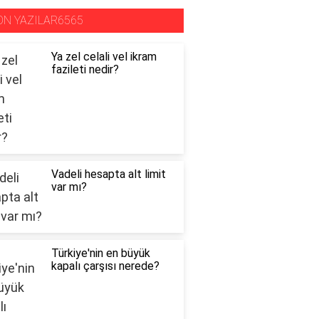
ON YAZILAR6565
Ya zel celali vel ikram
fazileti nedir?
Vadeli hesapta alt limit
var mı?
Türkiye'nin en büyük
kapalı çarşısı nerede?