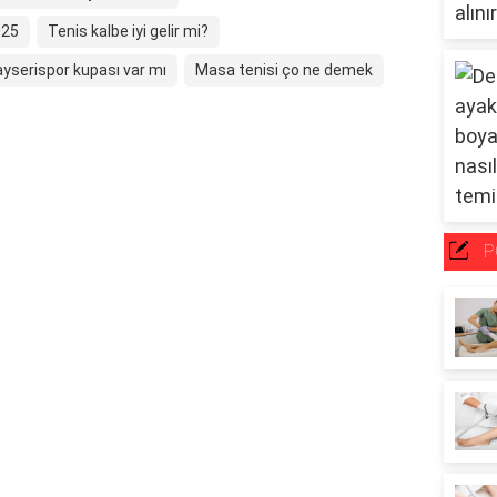
025
Tenis kalbe iyi gelir mi?
ayserispor kupası var mı
Masa tenisi ço ne demek
P