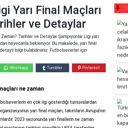
gi Yarı Final Maçları
S
ihler ve Detaylar
e Zaman? Tarihler ve Detaylar Şampiyonlar Ligi yarı
ından heyecanla bekleniyor. Bu makalede, yarı final
etaylı bilgi bulabilirsiniz. Futbolseverler için
Whatsapp
Tumbler
Pinterest
 maçları ne zaman
bolseverlerin en çok ilgi gösterdiği turnuvalardan
i organizasyonun yarı final maçları, takımların Avrupa'nın
ımlardır. 2023 sezonunda yarı finallerin ne zaman
l maçlarının tarihleri genellikle UEFA tarafından