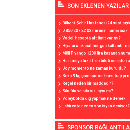
SON EKLENEN YAZILAR
Bilkent Şehir Hastanesi 24 saat açı
0 850 207 22 02 nerenin numarası?
Vadeli hesapta alt limit var mı?
Hiyalüronik asit her gün kullanılır m
Milli Piyango 1200 lira kazanan numa
Harameyn hızlı tren bileti nereden a
Joy momento ne zaman kuruldu?
Beko 9 kg çamaşır makinesi kaç pr
Reçel neden bir maddedir?
Sıkı fıkı ve sıkı sıkı aynı mı?
Voleybolda dig yapmak ne demek
Labirente neden son isyan deniyor?
SPONSOR BAĞLANTILA