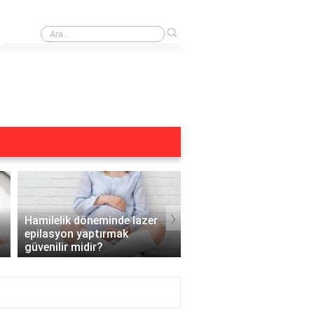
›
Alexandrite lazer kimler kullanamaz?
›
Hamilelik döneminde lazer
epilasyon yaptırmak
Ergenlik döneminde laz
güvenilir midir?
epilasyon yapılabilir mi