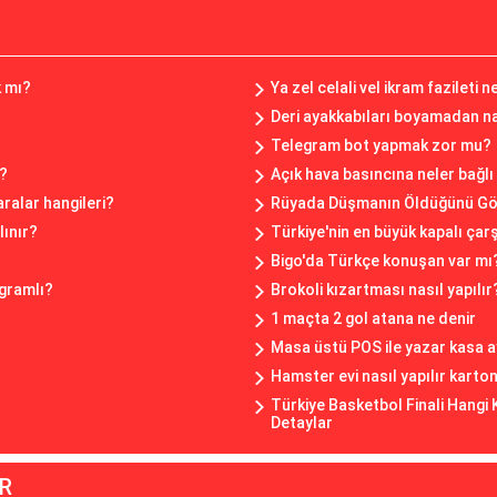
k mı?
Ya zel celali vel ikram fazileti n
Deri ayakkabıları boyamadan na
Telegram bot yapmak zor mu?
ı?
Açık hava basıncına neler bağlı
ralar hangileri?
Rüyada Düşmanın Öldüğünü G
lınır?
Türkiye'nin en büyük kapalı çar
Bigo'da Türkçe konuşan var mı
ogramlı?
Brokoli kızartması nasıl yapılır
1 maçta 2 gol atana ne denir
Masa üstü POS ile yazar kasa a
Hamster evi nasıl yapılır kart
Türkiye Basketbol Finali Hangi K
Detaylar
R