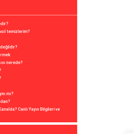
edir?
sıl temizlerim?
 değildir?
örmek
şısı nerede?
?
?
ynı mı?
ondan?
analda? Canlı Yayın Bilgileri ve