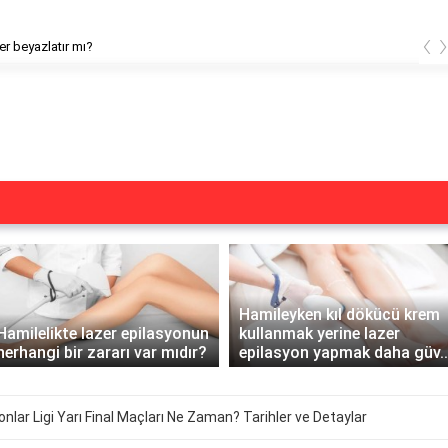
‹
arken lazer yapılır mı?
Hamileyken kıl dökücü krem
Hamilelikte lazer epilasyonun
kullanmak yerine lazer
herhangi bir zararı var mıdır?
epilasyon yapmak daha güv..
nlar Ligi Yarı Final Maçları Ne Zaman? Tarihler ve Detaylar