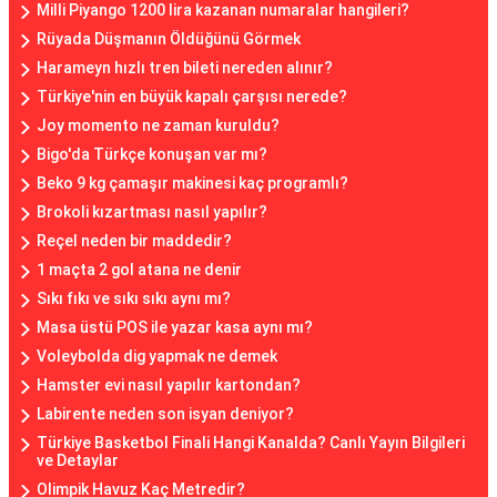
Milli Piyango 1200 lira kazanan numaralar hangileri?
Rüyada Düşmanın Öldüğünü Görmek
Harameyn hızlı tren bileti nereden alınır?
Türkiye'nin en büyük kapalı çarşısı nerede?
Joy momento ne zaman kuruldu?
Bigo'da Türkçe konuşan var mı?
Beko 9 kg çamaşır makinesi kaç programlı?
Brokoli kızartması nasıl yapılır?
Reçel neden bir maddedir?
1 maçta 2 gol atana ne denir
Sıkı fıkı ve sıkı sıkı aynı mı?
Masa üstü POS ile yazar kasa aynı mı?
Voleybolda dig yapmak ne demek
Hamster evi nasıl yapılır kartondan?
Labirente neden son isyan deniyor?
Türkiye Basketbol Finali Hangi Kanalda? Canlı Yayın Bilgileri
ve Detaylar
Olimpik Havuz Kaç Metredir?