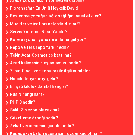
Araba çok su eksiltiyor neden olabilir?
Floransa'nın En Ünlü Heykeli: David
Beslenme çocuğun ağız sağlığını nasıl etkiler?
Mucitler ve icatları nelerdir 4. sınıf?
Servis Yönetimi Nasıl Yapılır?
Korelasyonun yönü ne anlama geliyor?
Repo ve ters repo farkı nedir?
Tekin Acar Cosmetics battı mı?
Azad kelimesinin eş anlamlısı nedir?
7. sınıf İngilizce konuları ile ilgili cümleler
Nubuk deriye ne iyi gelir?
En iyi 5 kiloluk dambıl hangisi?
Rus N hangi harf?
PHP 8 nedir?
Saklı 2. sezon olacak mı?
Güzelleme örneği nedir?
Zekât vermemenin günahı nedir?
Kapadokya balon uçuşu için rüzgar kaç olmalı?