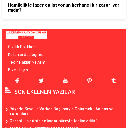
Hamilelikte lazer epilasyonun herhangi bir zararı var
mıdır?
Gizlilik Politikası
Kullanıcı Sözleşmesi
Teklif Hakları ve Alıntı
Bize Ulaşın
SON EKLENEN YAZILAR
Rüyada Sevgilin Varken Başkasıyla Öpüşmek - Anlamı ve
Yorumları
Garantili bir ürün ne kadar süreyle teslim edilir?