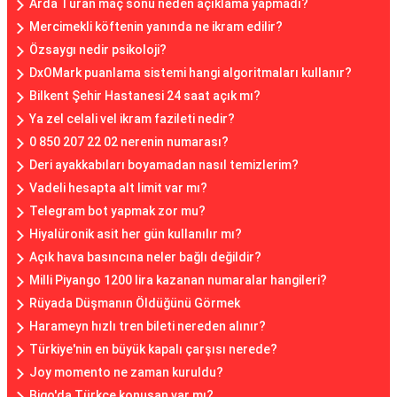
Arda Turan maç sonu neden açıklama yapmadı?
Mercimekli köftenin yanında ne ikram edilir?
Özsaygı nedir psikoloji?
DxOMark puanlama sistemi hangi algoritmaları kullanır?
Bilkent Şehir Hastanesi 24 saat açık mı?
Ya zel celali vel ikram fazileti nedir?
0 850 207 22 02 nerenin numarası?
Deri ayakkabıları boyamadan nasıl temizlerim?
Vadeli hesapta alt limit var mı?
Telegram bot yapmak zor mu?
Hiyalüronik asit her gün kullanılır mı?
Açık hava basıncına neler bağlı değildir?
Milli Piyango 1200 lira kazanan numaralar hangileri?
Rüyada Düşmanın Öldüğünü Görmek
Harameyn hızlı tren bileti nereden alınır?
Türkiye'nin en büyük kapalı çarşısı nerede?
Joy momento ne zaman kuruldu?
Bigo'da Türkçe konuşan var mı?