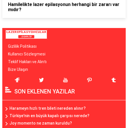
Hamilelikte lazer epilasyonun herhangi bir zararı var
mıdır?
Gizlilik Politikası
Kullanıcı Sözleşmesi
Teklif Hakları ve Alıntı
Bize Ulaşın
SON EKLENEN YAZILAR
Harameyn hızlı tren bileti nereden alınır?
Türkiye'nin en büyük kapalı çarşısı nerede?
Joy momento ne zaman kuruldu?