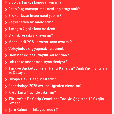
Bigo'da Türkçe konuşan var mı?
Beko 9 kg çamaşır makinesi kaç programlı?
Brokoli kızartması nasıl yapılır?
Reçel neden bir maddedir?
1 maçta 2 gol atana ne denir
Sıkı fıkı ve sıkı sıkı aynı mı?
Masa üstü POS ile yazar kasa aynı mı?
Voleybolda dig yapmak ne demek
Hamster evi nasıl yapılır kartondan?
Labirente neden son isyan deniyor?
Türkiye Basketbol Finali Hangi Kanalda? Canlı Yayın Bilgileri
ve Detaylar
Olimpik Havuz Kaç Metredir?
Fenerbahçe 2025 Avrupa Liginden elendi mi?
Kredi kartı 1 günde çıkar mı?
Türkiye'nin En Garip Yemekleri: Tadıyla Şaşırtan 10 Özgün
Lezzet
Şam Kalesi'nin hikayesi nedir?