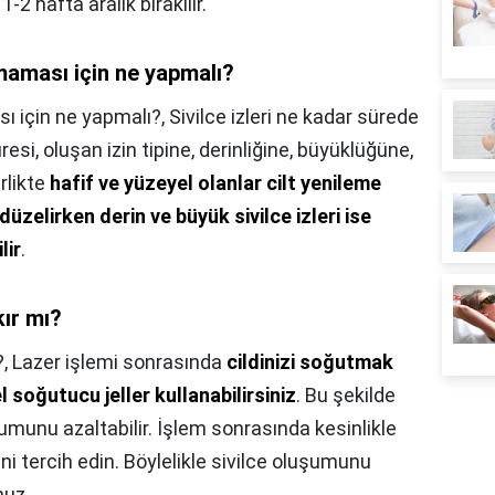
-2 hafta aralık bırakılır.
maması için ne yapmalı?
ı için ne yapmalı?,
Sivilce izleri ne kadar sürede
esi, oluşan izin tipine, derinliğine, büyüklüğüne,
rlikte
hafif ve yüzeyel olanlar cilt yenileme
üzelirken derin ve büyük sivilce izleri ise
lir
.
kır mı?
?,
Lazer işlemi sonrasında
cildinizi soğutmak
 soğutucu jeller kullanabilirsiniz
. Bu şekilde
uşumunu azaltabilir. İşlem sonrasında kesinlikle
ini tercih edin. Böylelikle sivilce oluşumunu
nuz.