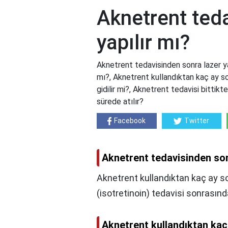
Aknetrent teda
yapılır mı?
Aknetrent tedavisinden sonra lazer ya
mı?, Aknetrent kullandıktan kaç ay son
gidilir mi?, Aknetrent tedavisi bittik
sürede atılır?
Facebook
Twitter
Aknetrent tedavisinden sonr
Aknetrent kullandıktan kaç ay son
(isotretinoin) tedavisi sonrasında
Aknetrent kullandıktan kaç 