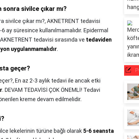
n sonra sivilce çıkar mı?
a sivilce çıkar mı?,
AKNETRENT tedavisi
-6 ay süresince kullanılmamalıdır. Epidermal
le AKNETRENT tedavisi sırasında ve
tedaviden
asyon uygulanmamalıdır
.
nsta geçer?
P
geçer?,
En az 2-3 aylık tedavi ile ancak etki
r
. DEVAM TEDAVİSİ ÇOK ÖNEMLİ! Tedavi
önerilen kreme devam edilmelidir.
i?
ilce lekelerinin türüne bağlı olarak
5-6 seansta