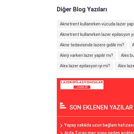
Diğer
Blog
Yazıları
Aknetrent kullanırken vücuda lazer yapı
Aknetrent kullanırken lazer epilasyon ya
Akne tedavisinde lazere gidilir mi?
A
Alerji varken lazer yapılır mı?
Alex bu
Alex lazer epilasyon iyi mi?
Alex laze
SON EKLENEN YAZILAR
Yapay zekâda uzun bağlam hafızasını
Arda Turan maç sonu neden açıkl