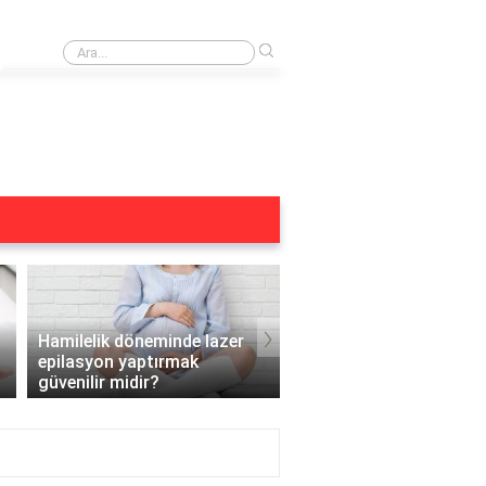
›
Alexandrite lazer kimler kullanamaz?
›
Hamilelik döneminde lazer
epilasyon yaptırmak
Ergenlik döneminde laz
güvenilir midir?
epilasyon yapılabilir mi