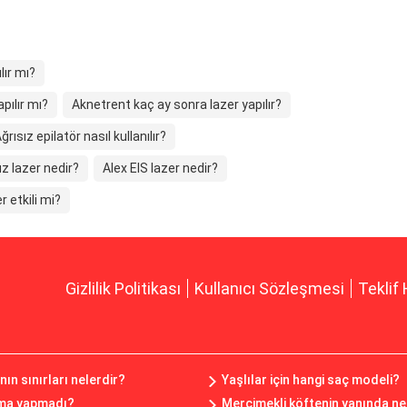
lır mı?
pılır mı?
Aknetrent kaç ay sonra lazer yapılır?
ğrısız epilatör nasıl kullanılır?
z lazer nedir?
Alex EIS lazer nedir?
r etkili mi?
Gizlilik Politikası
Kullanıcı Sözleşmesi
Teklif 
n sınırları nelerdir?
Yaşlılar için hangi saç modeli?
ama yapmadı?
Mercimekli köftenin yanında ne 