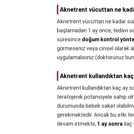
Aknetrent vücuttan ne kada
Aknetrent vücuttan ne kadar süre
başlamadan 1 ay önce, tedavi sır
süresince
doğum kontrol yönte
görmeseniz veya cinsel olarak a
uygulamalısınız (doktorunuz bun
Aknetrent kullandıktan kaç
Aknetrent kullandıktan kaç ay so
teratojenik potansiyele sahip olm
durumunda bebek sakat olabilme
gerekmektedir. Ancak bu etki te
devam etmekte,
1 ay sonra
ilaç