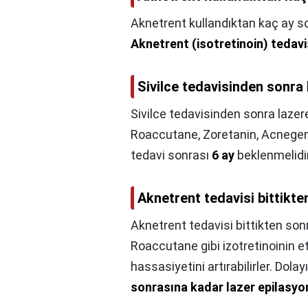
Aknetrent kullandıktan kaç ay son
Aknetrent (isotretinoin) tedavis
Sivilce tedavisinden sonra l
Sivilce tedavisinden sonra lazere 
Roaccutane, Zoretanin, Acnegen,
tedavi sonrası
6 ay
beklenmelidir
Aknetrent tedavisi bittikte
Aknetrent tedavisi bittikten son
Roaccutane gibi izotretinoinin et
hassasiyetini artırabilirler. Dolay
sonrasına kadar lazer epilasyo