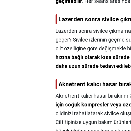
geçirilebilir
. Her seans arasında 1
Lazerden sonra sivilce çık
Lazerden sonra sivilce çıkmamas
geçer? Sivilce izlerinin geçme sür
cilt özelliğine göre değişmekle bi
hızına bağlı olarak kısa sürede d
daha uzun sürede tedavi edilebi
Aknetrent kalıcı hasar bıra
Aknetrent kalıcı hasar bırakır mı
için soğuk kompresler veya özel
cildinizi rahatlatarak sivilce ol
Cilt tipinize uygun bakım ürünler
büyük ölçüde engellemiş olursu