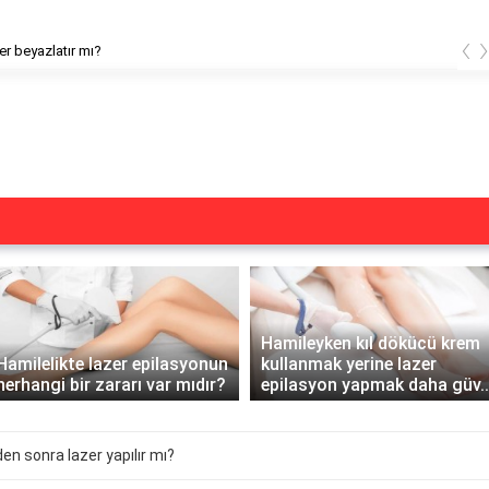
‹
arken lazer yapılır mı?
Hamileyken kıl dökücü krem
Hamilelikte lazer epilasyonun
kullanmak yerine lazer
herhangi bir zararı var mıdır?
epilasyon yapmak daha güv..
en sonra lazer yapılır mı?