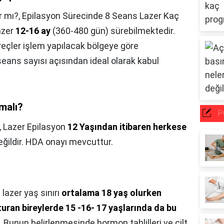
r mı?,
Epilasyon Sürecinde 8 Seans Lazer Kaç
azer
12-16 ay
(360-480 gün) sürebilmektedir.
reçler işlem yapılacak bölgeye göre
seans sayısı açısından ideal olarak kabul
lmalı?
P
,
Lazer Epilasyon
12 Yaşından itibaren herkese
 değildir. HDA onayı mevcuttur.
lazer yaş sınırı
ortalama 18 yaş olurken
uran bireylerde 15 -16- 17 yaşlarında da bu
. Bunun belirlenmesinde hormon tahlilleri ve cilt