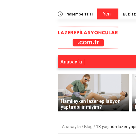
Yeni
ır mı?
Perşembe 11:11
Alerji v
Anasayfa
‹
ar ve gençler için
 epilasyon yerine başka
Hamileyken lazer epilasyon
kler nelerdir?..
yaptırabilir miyim?
Anasayfa
Blog
13 yaşında lazer yapı