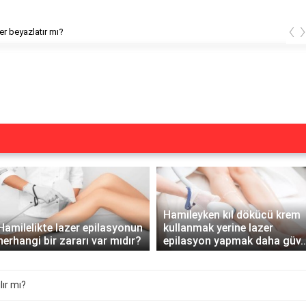
‹
arken lazer yapılır mı?
Hamileyken kıl dökücü krem
Hamilelikte lazer epilasyonun
kullanmak yerine lazer
herhangi bir zararı var mıdır?
epilasyon yapmak daha güv..
lır mı?