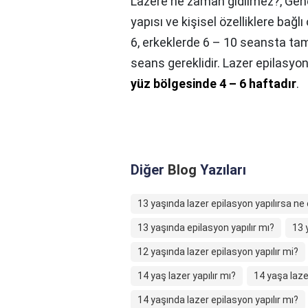
Lazere ne zaman gidilmez?,
Gene
yapısı ve kişisel özelliklere bağl
6, erkeklerde 6 – 10 seansta ta
seans gereklidir. Lazer epilasyo
yüz bölgesinde 4 – 6 haftadır
.
Diğer
Blog
Yazıları
13 yaşında lazer epilasyon yapılırsa ne 
13 yaşında epilasyon yapılır mı?
13 
12 yaşında lazer epilasyon yapılır mi?
14 yaş lazer yapılır mı?
14 yaşa lazer
14 yaşında lazer epilasyon yapılır mı?