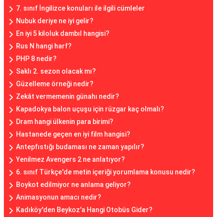
7. sınıf İngilizce konuları ile ilgili cümleler
Nubuk deriye ne iyi gelir?
En iyi 5 kiloluk dambıl hangisi?
Rus N hangi harf?
PHP 8 nedir?
Saklı 2. sezon olacak mı?
Güzelleme örneği nedir?
Zekât vermemenin günahı nedir?
Kapadokya balon uçuşu için rüzgar kaç olmalı?
Dram hangi ülkenin para birimi?
Hastanede geçen en iyi film hangisi?
Antepfıstığı budaması ne zaman yapılır?
Yenilmez Avengers 2 ne anlatıyor?
6. sınıf Türkçe'de metin içeriği yorumlama konusu nedir?
Boykot edilmiyor ne anlama geliyor?
Animasyonun amacı nedir?
Kadıköy'den Beykoz'a Hangi Otobüs Gider?