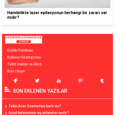
Hamilelikte lazer epilasyonun herhangi bir zararı var
mıdır?
Gizlilik Politikası
Kullanıcı Sözleşmesi
Teklif Hakları ve Alıntı
Bize Ulaşın
SON EKLENEN YAZILAR
Tekin Acar Cosmetics battı mı?
Azad kelimesinin eş anlamlısı nedir?