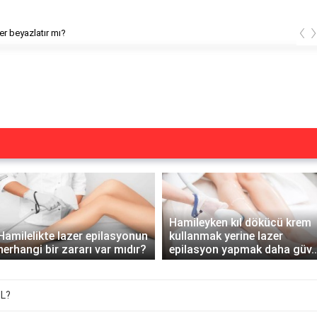
‹
arken lazer yapılır mı?
Hamileyken kıl dökücü krem
Hamilelikte lazer epilasyonun
kullanmak yerine lazer
herhangi bir zararı var mıdır?
epilasyon yapmak daha güv..
TL?