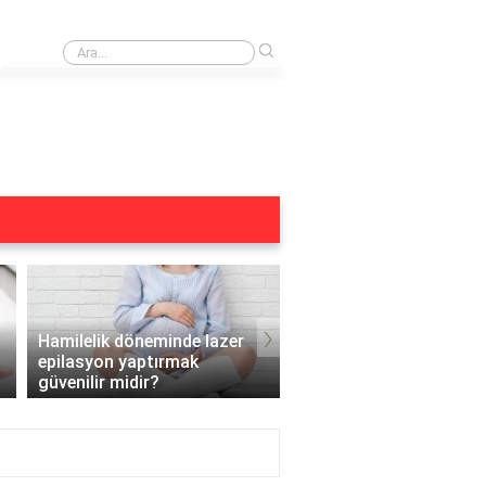
›
Alexandrite lazer kimler kullanamaz?
›
Hamilelik döneminde lazer
epilasyon yaptırmak
Ergenlik döneminde laz
güvenilir midir?
epilasyon yapılabilir mi