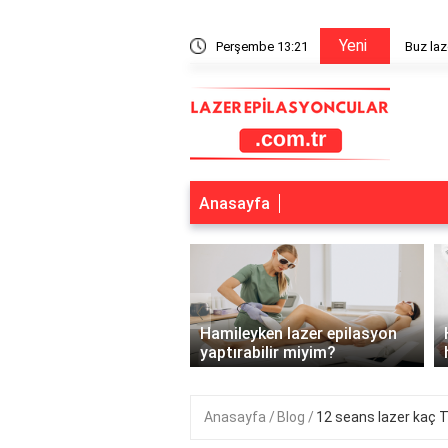
Yeni
ır mı?
Perşembe 13:21
Alerji v
Anasayfa
‹
ar ve gençler için
 epilasyon yerine başka
Hamileyken lazer epilasyon
kler nelerdir?..
yaptırabilir miyim?
Anasayfa
Blog
12 seans lazer kaç 