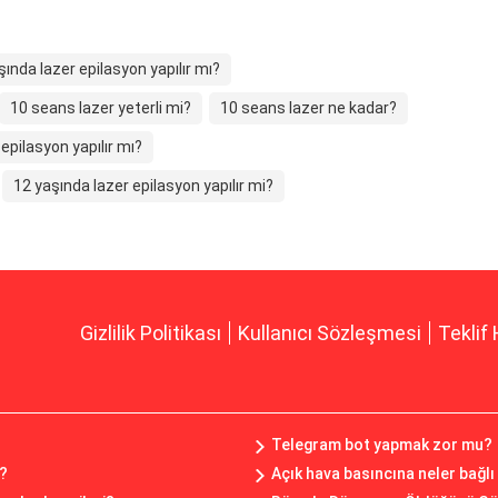
şında lazer epilasyon yapılır mı?
10 seans lazer yeterli mi?
10 seans lazer ne kadar?
epilasyon yapılır mı?
12 yaşında lazer epilasyon yapılır mi?
Gizlilik Politikası
Kullanıcı Sözleşmesi
Teklif 
Telegram bot yapmak zor mu?
ı?
Açık hava basıncına neler bağlı