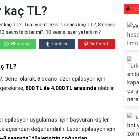
r kaç TL?
S
er kaç TL?, Tüm vücut lazer 1 seans kaç TL?, 8 seans
2 seansta biter mi?, 10 seans lazer yeterli mi?
Whatsapp
Tumbler
Pinterest
aç TL?
?,
Genel olarak, 8 seans lazer epilasyon için
 gerekirse,
800 TL ile 4.000 TL arasında
olabilir.
r epilasyon uygulaması için başvuran kişiler
k açısından değerlendirilir. Lazer epilasyon için
-8 seansta” tüylerinizin çoğundan