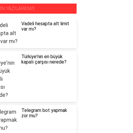
ON YAZILAR6565
Vadeli hesapta alt limit
var mı?
Türkiye'nin en büyük
kapalı çarşısı nerede?
Telegram bot yapmak
zor mu?