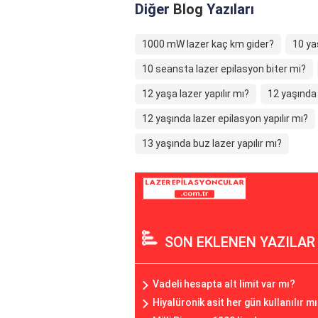
Diğer
Blog
Yazıları
1000 mW lazer kaç km gider?
10 ya
10 seansta lazer epilasyon biter mi?
12 yaşa lazer yapılır mı?
12 yaşında 
12 yaşında lazer epilasyon yapılır mı?
13 yaşında buz lazer yapılır mı?
SON EKLENEN YAZILAR
Vadeli hesapta alt limit var mı?
Hiyalüronik asit her gün kullanılır m