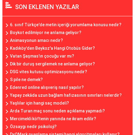
SON EKLENEN YAZILAR
6. sınıf Türkçe'de metin içeriği yorumlama konusu nedir?
Boykot edilmiyor ne anlama geliyor?
Animasyonun amacı nedir?
Kadıköy'den Beykoz'a Hangi Otobüs Gider?
Vatan Şaşmas'ın çocuğu var mı?
Dik bir duruş sergilemek ne anlama geliyor?
DSG vites kutusu optimizasyonu nedir?
S pile ne demek?
Edenred online alışveriş nasıl yapılır?
Yapay zekâda uzun bağlam hafızasının sınırları nelerdir?
Yaşlılar için hangi saç modeli?
Arda Turan maç sonu neden açıklama yapmadı?
Mercimekli köftenin yanında ne ikram edilir?
Özsaygı nedir psikoloji?
DxOMark puanlama sistemi hangi algoritmaları kullanır?