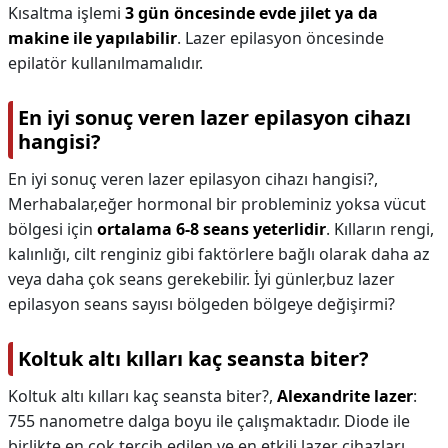
Kısaltma işlemi
3 gün öncesinde evde jilet ya da
makine ile yapılabilir
. Lazer epilasyon öncesinde
epilatör kullanılmamalıdır.
En iyi sonuç veren lazer epilasyon cihazı
hangisi?
En iyi sonuç veren lazer epilasyon cihazı hangisi?,
Merhabalar,eğer hormonal bir probleminiz yoksa vücut
bölgesi için
ortalama 6-8 seans yeterlidir
. Kılların rengi,
kalınlığı, cilt renginiz gibi faktörlere bağlı olarak daha az
veya daha çok seans gerekebilir. İyi günler,buz lazer
epilasyon seans sayısı bölgeden bölgeye değişirmi?
Koltuk altı kılları kaç seansta biter?
Koltuk altı kılları kaç seansta biter?,
Alexandrite lazer
:
755 nanometre dalga boyu ile çalışmaktadır. Diode ile
birlikte en çok tercih edilen ve en etkili lazer cihazları